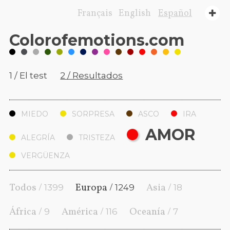
Français
English
Español
Color
of
emotions
.com
1 / El test
2 / Resultados
MIEDO
SORPRESA
ASCO
IRA
AMOR
ALEGRÍA
TRISTEZA
VERGÜENZA
Todos /
Europa /
Asia /
1399
1249
18
África /
América /
Oceanía /
9
116
7